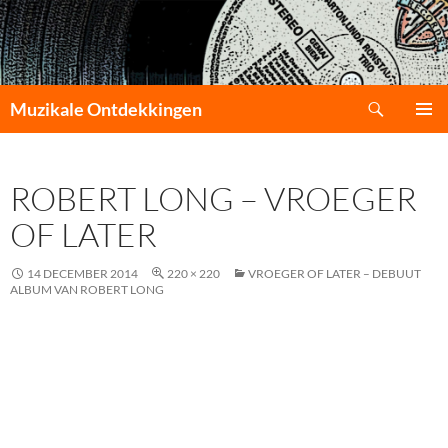
Zoeken
Muzikale Ontdekkingen
GA
PRIMAI
NAAR
MENU
DE
ROBERT LONG – VROEGER
INHOUD
OF LATER
14 DECEMBER 2014
220 × 220
VROEGER OF LATER – DEBUUT
ALBUM VAN ROBERT LONG