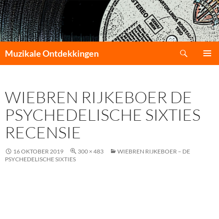
Zoeken
Muzikale Ontdekkingen
GA
PRIMAI
NAAR
MENU
DE
WIEBREN RIJKEBOER DE
INHOUD
PSYCHEDELISCHE SIXTIES
RECENSIE
16 OKTOBER 2019
300 × 483
WIEBREN RIJKEBOER – DE
PSYCHEDELISCHE SIXTIES