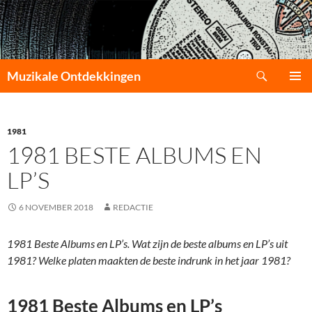
Zoeken
Muzikale Ontdekkingen
GA
PRIMAI
NAAR
MENU
DE
INHOUD
1981
1981 BESTE ALBUMS EN
LP’S
6 NOVEMBER 2018
REDACTIE
1981 Beste Albums en LP’s. Wat zijn de beste albums en LP’s uit
1981? Welke platen maakten de beste indrunk in het jaar 1981?
1981 Beste Albums en LP’s