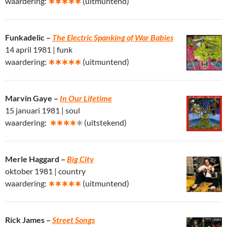
waardering:
∗∗∗∗∗
(uitmuntend)
Funkadelic –
The Electric Spanking of War Babies
14 april 1981 | funk
waardering:
∗∗∗∗∗
(uitmuntend)
Marvin Gaye –
In Our Lifetime
15 januari 1981 | soul
waardering:
∗∗∗∗
∗
(uitstekend)
Merle Haggard –
Big City
oktober 1981 | country
waardering:
∗∗∗∗∗
(uitmuntend)
Rick James –
Street Songs