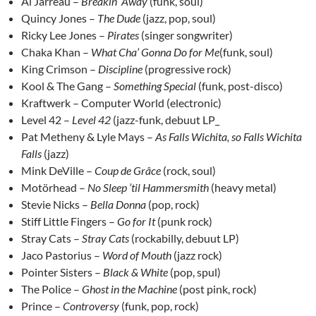
Al Jarreau –
Breakin’ Away
(funk, soul)
Quincy Jones –
The Dude
(jazz, pop, soul)
Ricky Lee Jones –
Pirates
(singer songwriter)
Chaka Khan –
What Cha’ Gonna Do for Me
(funk, soul)
King Crimson –
Discipline
(progressive rock)
Kool & The Gang –
Something Special
(funk, post-disco)
Kraftwerk – Computer World (electronic)
Level 42 –
Level 42
(jazz-funk, debuut LP_
Pat Metheny & Lyle Mays –
As Falls Wichita, so Falls Wichita
Falls
(jazz)
Mink DeVille –
Coup de Grâce
(rock, soul)
Motörhead –
No Sleep ’til Hammersmith
(heavy metal)
Stevie Nicks –
Bella Donna
(pop, rock)
Stiff Little Fingers –
Go for It
(punk rock)
Stray Cats –
Stray Cats
(rockabilly, debuut LP)
Jaco Pastorius –
Word of Mouth
(jazz rock)
Pointer Sisters –
Black & White
(pop, spul)
The Police –
Ghost in the Machine
(post pink, rock)
Prince –
Controversy
(funk, pop, rock)