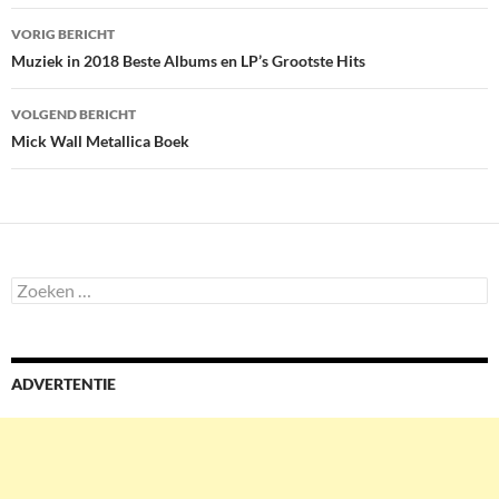
Bericht
VORIG BERICHT
navigatie
Muziek in 2018 Beste Albums en LP’s Grootste Hits
VOLGEND BERICHT
Mick Wall Metallica Boek
Zoeken
naar:
ADVERTENTIE