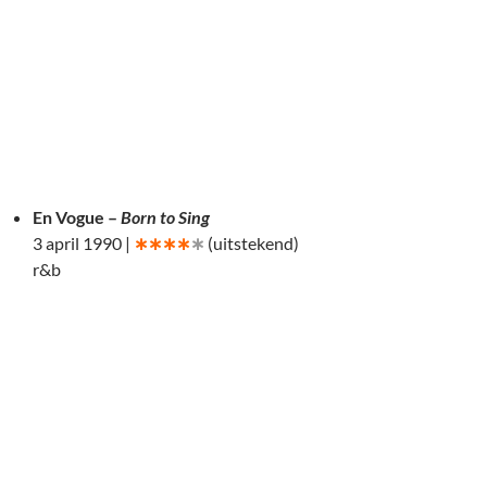
En Vogue –
Born to Sing
3 april 1990 |
∗∗∗∗
∗
(uitstekend)
r&b