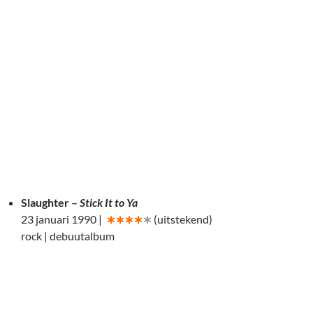
Slaughter –
Stick It to Ya
23 januari 1990 |
∗∗∗∗
∗
(uitstekend)
rock | debuutalbum