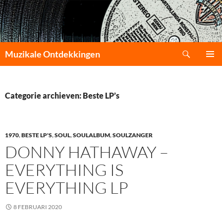
Zoeken
Muzikale Ontdekkingen
GA
PRIMAI
NAAR
MENU
DE
INHOUD
Categorie archieven: Beste LP’s
1970
,
BESTE LP'S
,
SOUL
,
SOULALBUM
,
SOULZANGER
DONNY HATHAWAY –
EVERYTHING IS
EVERYTHING LP
8 FEBRUARI 2020