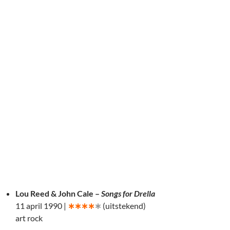
Lou Reed & John Cale –
Songs for Drella
11 april 1990 |
∗∗∗∗
∗
(uitstekend)
art rock