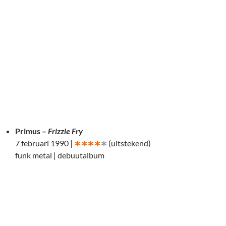
Primus –
Frizzle Fry
7 februari 1990 |
∗∗∗∗
∗
(uitstekend)
funk metal | debuutalbum