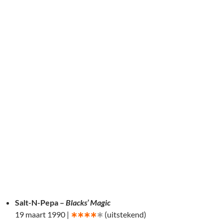
Salt-N-Pepa –
Blacks’ Magic
19 maart 1990 |
∗∗∗∗
∗
(uitstekend)