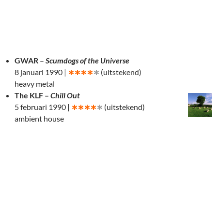
GWAR
–
Scumdogs of the Universe
8 januari 1990 |
∗∗∗∗
∗
(uitstekend)
heavy metal
The KLF –
Chill Out
5 februari 1990 |
∗∗∗∗
∗
(uitstekend)
ambient house