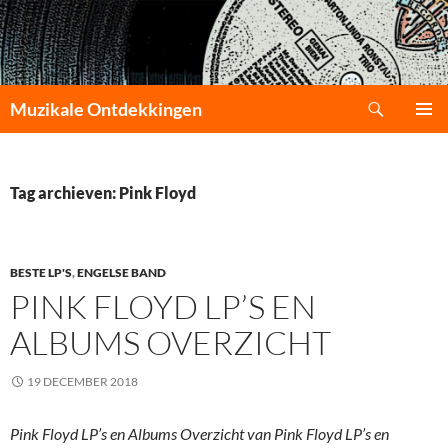
Zoeken
Muzikale Ontdekkingen
GA
PRIMAI
NAAR
MENU
DE
INHOUD
Tag archieven: Pink Floyd
BESTE LP'S
,
ENGELSE BAND
PINK FLOYD LP’S EN
ALBUMS OVERZICHT
19 DECEMBER 2018
Pink Floyd LP’s en Albums Overzicht van Pink Floyd LP’s en