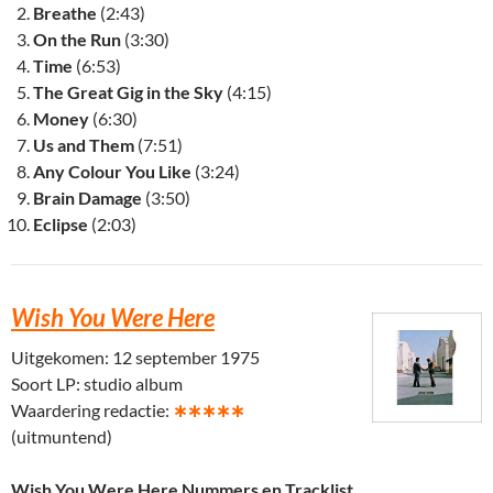
Breathe
(2:43)
On the Run
(3:30)
Time
(6:53)
The Great Gig in the Sky
(4:15)
Money
(6:30)
Us and Them
(7:51)
Any Colour You Like
(3:24)
Brain Damage
(3:50)
Eclipse
(2:03)
Wish You Were Here
Uitgekomen: 12 september 1975
Soort LP: studio album
Waardering redactie:
∗∗∗∗∗
(uitmuntend)
Wish You Were Here Nummers en Tracklist