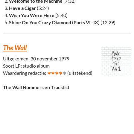
Welcome to the Machine
(7:32)
Have a Cigar
(5:24)
Wish You Were Here
(5:40)
Shine On You Crazy Diamond (Parts VI–IX)
(12:29)
The Wall
Uitgekomen: 30 november 1979
Soort LP: studio album
Waardering redactie:
∗∗∗∗
∗
(uitstekend)
The Wall Nummers en Tracklist