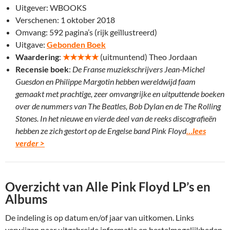
Uitgever: WBOOKS
Verschenen: 1 oktober 2018
Omvang: 592 pagina’s (rijk geïllustreerd)
Uitgave:
Gebonden Boek
Waardering
:
★★★
★★
(uitmuntend) Theo Jordaan
Recensie boek
:
De Franse muziekschrijvers Jean-Michel
Guesdon en Philippe Margotin hebben wereldwijd faam
gemaakt met prachtige, zeer omvangrijke en uitputtende boeken
over de nummers van The Beatles, Bob Dylan en de The Rolling
Stones. In het nieuwe en vierde deel van de reeks discografieën
hebben ze zich gestort op de Engelse band Pink Floyd
…lees
verder >
Overzicht van Alle Pink Floyd LP’s en
Albums
De indeling is op datum en/of jaar van uitkomen. Links
verwijzen naar uitgebreide informatie en bestelmogelijkheden