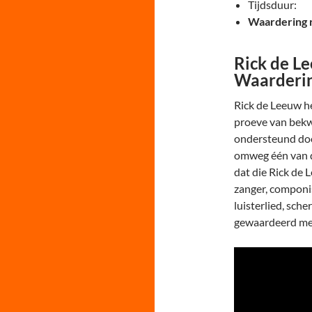
Tijdsduur:
Waardering 
Rick de L
Waarderi
Rick de Leeuw h
proeve van bekw
ondersteund doo
omweg één van de
dat die Rick de 
zanger, componi
luisterlied, sch
gewaardeerd m