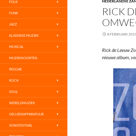
NEDERLANDSE ZA
FOLK
RICK 
FUNK
OMWEG
JAZZ
8 FEBRUARI 201
KLASSIEKE MUZIEK
MUSICAL
Rick de Leeuw Zo
nieuwe album, ve
MUZIEKSOORTEN
REGGAE
ROCK
SOUL
WERELDMUZIEK
GELUIDSAPPARATUUR
SONGFESTIVAL