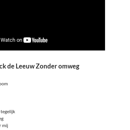
Rick de Leeuw Zonder omweg
room
tegelijk
eg
 mij