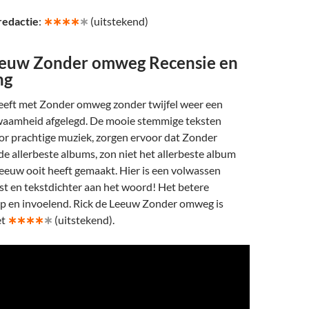
redactie
:
∗∗∗∗
∗
(uitstekend)
eeuw Zonder omweg Recensie en
ng
eeft met Zonder omweg zonder twijfel weer een
aamheid afgelegd. De mooie stemmige teksten
r prachtige muziek, zorgen ervoor dat Zonder
 allerbeste albums, zon niet het allerbeste album
Leeuw ooit heeft gemaakt. Hier is een volwassen
st en tekstdichter aan het woord! Het betere
erp en invoelend. Rick de Leeuw Zonder omweg is
et
∗∗∗∗
∗
(uitstekend).