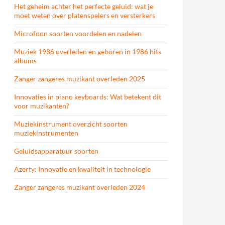
Het geheim achter het perfecte geluid: wat je
moet weten over platenspelers en versterkers
Microfoon soorten voordelen en nadelen
Muziek 1986 overleden en geboren in 1986 hits
albums
Zanger zangeres muzikant overleden 2025
Innovaties in piano keyboards: Wat betekent dit
voor muzikanten?
Muziekinstrument overzicht soorten
muziekinstrumenten
Geluidsapparatuur soorten
Azerty: Innovatie en kwaliteit in technologie
Zanger zangeres muzikant overleden 2024