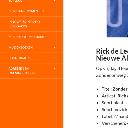
TOP 2000
MUZIEKINSTRUMENTEN
INNOVATIES IN PIANO
KEYBOARDS
MUZIEKDOCUMENTAIRES
MUZIEKBOEKEN
Rick de L
Nieuwe A
SOUNDTRACKS
Op vrijdag 8 feb
ADRESSEN EN
OPENINGSTIJDEN
Zonder omweg o
Titel:
Zonder
Artiest:
Rick
Soort plaat: 
Soort muziek:
Label: Maan
Verschenen: v