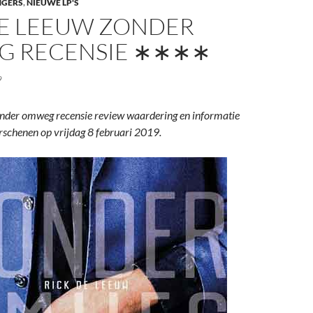
NGERS
,
NIEUWE LP'S
DE LEEUW ZONDER
 RECENSIE ∗∗∗∗
9
nder omweg recensie review waardering en informatie
rschenen op vrijdag 8 februari 2019.