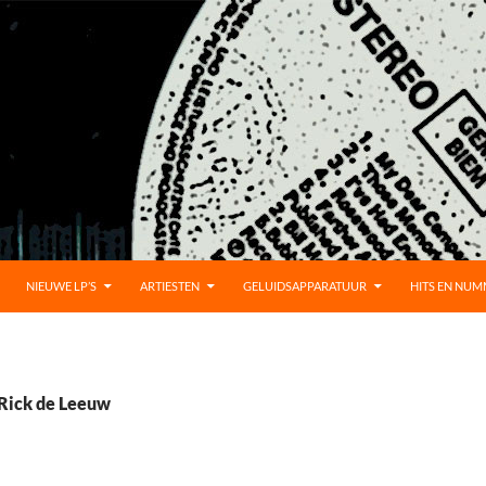
UD
NIEUWE LP’S
ARTIESTEN
GELUIDSAPPARATUUR
HITS EN NU
 Rick de Leeuw