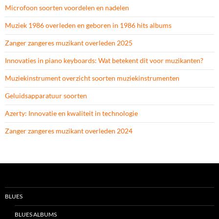
Microfoon soorten voordelen en nadelen
Muziek 1986 overleden en geboren in 1986 hits albums
Zanger zangeres muzikant overleden 2025
Innovaties in piano keyboards: Wat betekent dit voor muzikanten?
Muziekinstrument overzicht soorten muziekinstrumenten
Geluidsapparatuur soorten
Azerty: Innovatie en kwaliteit in technologie
Zanger zangeres muzikant overleden 2024
BLUES
BLUES ALBUMS