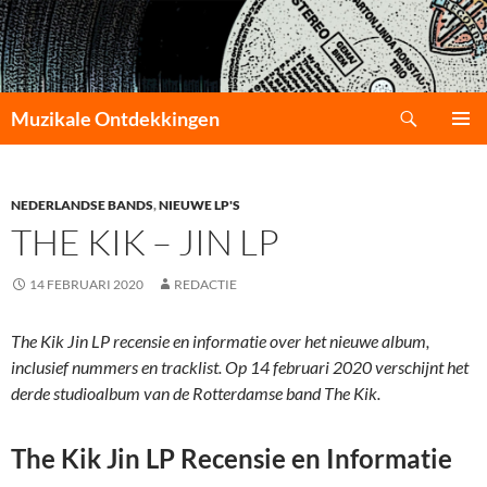
Zoeken
Muzikale Ontdekkingen
GA
PRIMAI
NAAR
MENU
DE
INHOUD
NEDERLANDSE BANDS
,
NIEUWE LP'S
THE KIK – JIN LP
14 FEBRUARI 2020
REDACTIE
The Kik Jin LP recensie en informatie over het nieuwe album,
inclusief nummers en tracklist. Op 14 februari 2020 verschijnt het
derde studioalbum van de Rotterdamse band The Kik.
The Kik Jin LP Recensie en Informatie