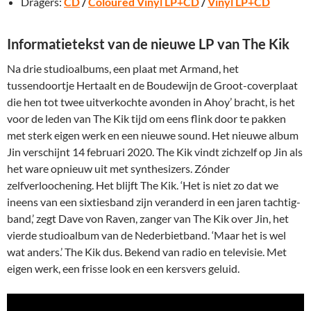
Dragers:
CD
/
Coloured Vinyl LP+CD
/
Vinyl LP+CD
Informatietekst van de nieuwe LP van The Kik
Na drie studioalbums, een plaat met Armand, het
tussendoortje Hertaalt en de Boudewijn de Groot-coverplaat
die hen tot twee uitverkochte avonden in Ahoy’ bracht, is het
voor de leden van The Kik tijd om eens flink door te pakken
met sterk eigen werk en een nieuwe sound. Het nieuwe album
Jin verschijnt 14 februari 2020. The Kik vindt zichzelf op Jin als
het ware opnieuw uit met synthesizers. Zónder
zelfverloochening. Het blijft The Kik. ‘Het is niet zo dat we
ineens van een sixtiesband zijn veranderd in een jaren tachtig-
band,’ zegt Dave von Raven, zanger van The Kik over Jin, het
vierde studioalbum van de Nederbietband. ‘Maar het is wel
wat anders.’ The Kik dus. Bekend van radio en televisie. Met
eigen werk, een frisse look en een kersvers geluid.