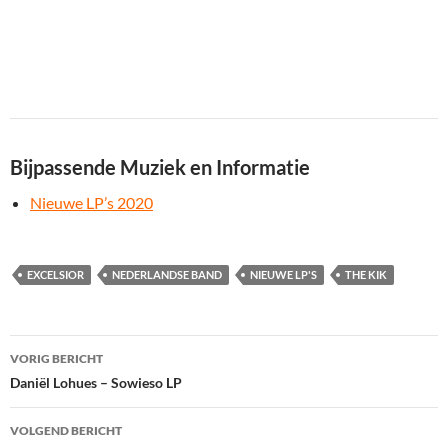
Bijpassende Muziek en Informatie
Nieuwe LP’s 2020
EXCELSIOR
NEDERLANDSE BAND
NIEUWE LP'S
THE KIK
Bericht
VORIG BERICHT
navigatie
Daniël Lohues – Sowieso LP
VOLGEND BERICHT