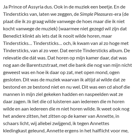
Ja Prince of Assyria dus. Ook in de muziek een beetje. En de
Tindersticks van, laten we zeggen, de
Simple Pleasures
-era (de
plaat die ik zo graag wilde vanwege de hoes maar die ik niet
kocht vanwege de muziek) (waarmee niet gezegd wil zijn dat
Benedict klinkt als iets dat ik nooit wilde horen, maar
Tindersticks… Tindersticks… och, ik kwam van al zo hoge met
Tindersticks, van al zo veer. Dat eerste Tindersticks album. De
relevatie die dát was. Dat horen op mijn kamer daar, dat was
nog aan de Barentszstraat, met die bank die nog van mijn nicht
geweest was en hoe ik daar op zat, met open mond, ogen
gesloten. Dit was de muziek waarvan ik altijd al wilde dat ze
bestond en ze bestond niet en nu wel. Dit was een cd alsof die
mannen in mijn ziel gekeken hadden en naspeelden wat ze
daar zagen. Ik liet die cd luisteren aan iedereen die m horen
wilde en aan iedereen die m niet horen wilde. Ik weet ook nog
het andere zitten, het zitten op de kamer van Annette, in
schaars licht, wij allebei zwijgend, ik tegen Annettes
kledingkast geleund, Annette ergens in het halflicht voor me,