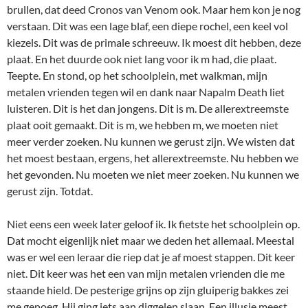
brullen, dat deed Cronos van Venom ook. Maar hem kon je nog
verstaan. Dit was een lage blaf, een diepe rochel, een keel vol
kiezels. Dit was de primale schreeuw. Ik moest dit hebben, deze
plaat. En het duurde ook niet lang voor ik m had, die plaat.
Teepte. En stond, op het schoolplein, met walkman, mijn
metalen vrienden tegen wil en dank naar Napalm Death liet
luisteren. Dit is het dan jongens. Dit is m. De allerextreemste
plaat ooit gemaakt. Dit is m, we hebben m, we moeten niet
meer verder zoeken. Nu kunnen we gerust zijn. We wisten dat
het moest bestaan, ergens, het allerextreemste. Nu hebben we
het gevonden. Nu moeten we niet meer zoeken. Nu kunnen we
gerust zijn. Totdat.
Niet eens een week later geloof ik. Ik fietste het schoolplein op.
Dat mocht eigenlijk niet maar we deden het allemaal. Meestal
was er wel een leraar die riep dat je af moest stappen. Dit keer
niet. Dit keer was het een van mijn metalen vrienden die me
staande hield. De pesterige grijns op zijn gluiperig bakkes zei
me genoeg. Hij ging iets aan diggelen slaan. Een illusie meest