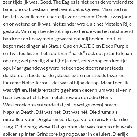
zeer tijdelijk was. Goed, The Eagles is niet eens de vervelendste
band die ooit bestaan heeft want dat is Queen. Maar toch is
het iets waar ik me nu hartelijk voor schaam. Doch ik was jong
en onwetend en ik was, niet zonder wrok, uit het Metalen Rijk
gestapt. Van mijn tiende tot mijn zestiende was het uitsluitend
hardrock en heavy metal geweest dat mij boeien kon. Het
begon met dingen als Status Quo en AC/DC en Deep Purple
en Twisted Sister; het soort van “harde” rock dat je tante Sjaan
ook nog wel gezellig vindt (hè ja neef, zet
die
nog een keertje
op). Maar gaandeweg werd het een zoektocht naar steeds
duisterder, steeds harder, steeds extremer, steeds bizarrer.
Extreme Noise Terror – dat was al bijna de top. Maar toen. Ik
was vijftien. Het jarentachtig geheten decennium was al ver in
haar tweede helft. Een metalshow op de radio (Henk
Westbroek presenteerde dat, wil je wel geloven) bracht
Napalm Death. Dát was het. Dat was hét. Die drums als
mitrailleurvuur. De gitaren een lange, vuile drens. En dan die
zang. O die zang. Wow. Dat grunten, dat was toen zo nieuw als
spik en splinter. Grindcore lag nog zwaar in de luiers. Dierlijk