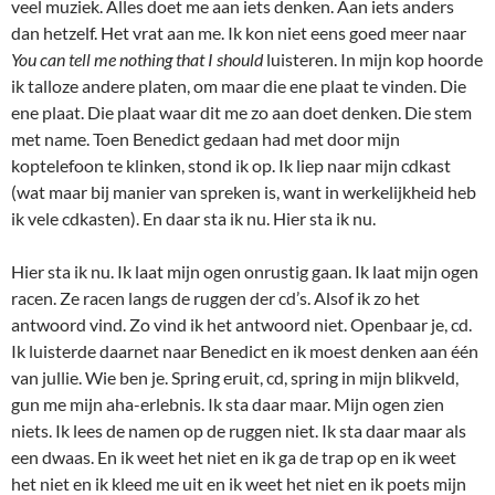
veel muziek. Alles doet me aan iets denken. Aan iets anders
dan hetzelf. Het vrat aan me. Ik kon niet eens goed meer naar
You can tell me nothing that I should
luisteren. In mijn kop hoorde
ik talloze andere platen, om maar die ene plaat te vinden. Die
ene plaat. Die plaat waar dit me zo aan doet denken. Die stem
met name. Toen Benedict gedaan had met door mijn
koptelefoon te klinken, stond ik op. Ik liep naar mijn cdkast
(wat maar bij manier van spreken is, want in werkelijkheid heb
ik vele cdkasten). En daar sta ik nu. Hier sta ik nu.
Hier sta ik nu. Ik laat mijn ogen onrustig gaan. Ik laat mijn ogen
racen. Ze racen langs de ruggen der cd’s. Alsof ik zo het
antwoord vind. Zo vind ik het antwoord niet. Openbaar je, cd.
Ik luisterde daarnet naar Benedict en ik moest denken aan één
van jullie. Wie ben je. Spring eruit, cd, spring in mijn blikveld,
gun me mijn aha-erlebnis. Ik sta daar maar. Mijn ogen zien
niets. Ik lees de namen op de ruggen niet. Ik sta daar maar als
een dwaas. En ik weet het niet en ik ga de trap op en ik weet
het niet en ik kleed me uit en ik weet het niet en ik poets mijn