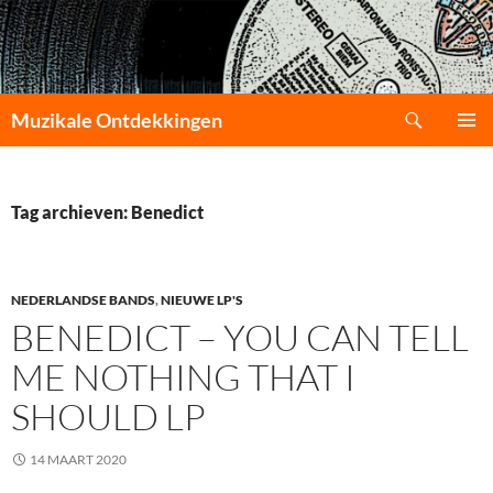
Zoeken
Muzikale Ontdekkingen
GA
PRIMAI
NAAR
MENU
DE
INHOUD
Tag archieven: Benedict
NEDERLANDSE BANDS
,
NIEUWE LP'S
BENEDICT – YOU CAN TELL
ME NOTHING THAT I
SHOULD LP
14 MAART 2020