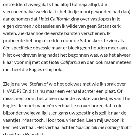
ontredderd zweeg ik. Ik had altijd (of naja altijd, die
viereneenhalve week dat ik het liedje mooi gevonden had dan)
aangenomen dat
Hotel California
ging over vastlopen in je
eigen dromen / obsessies en ik wilde van geen Satanskerk
weten. Zie daar hoe de eerste barsten verschenen. Ik
probeerde het nog te redden door de Satanskerk te zien als
één specifieke obsessie maar er bleek geen houden meer aan.
Niet overdreven lang nadat het begonnen was, was het alweer
klaar voor mij met dat
Hotel California
en dan ook maar meteen
met heel die Eagles erbij ook.
Zie je nu wel Stefan of wie het ook was met wie ik sprak over
HVADP? En dit is nu maar een verhaal achter een plaat. Of
misschien toont het alleen maar de zwakte van liedjes van The
Eagles. Je moet maar één verhaaltje erover horen dat u niet
bijzonder welgevallig is, en gans uw goesting is gelijk naar de
vaantjes. Maar toch. Hoor toe, vrienden. Leen mij uw oor. Ik
ken het verhaal. Het verhaal achter
You can tell me nothing that I
should
van Benedict.