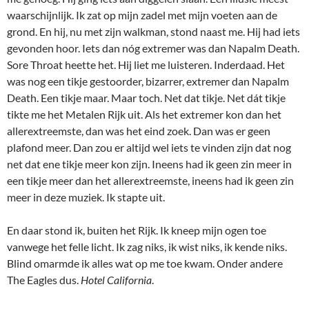
waarschijnlijk. Ik zat op mijn zadel met mijn voeten aan de
grond. En hij, nu met zijn walkman, stond naast me. Hij had iets
gevonden hoor. Iets dan nóg extremer was dan Napalm Death.
Sore Throat heette het. Hij liet me luisteren. Inderdaad. Het
was nog een tikje gestoorder, bizarrer, extremer dan Napalm
Death. Een tikje maar. Maar toch. Net dat tikje. Net dát tikje
tikte me het Metalen Rijk uit. Als het extremer kon dan het
allerextreemste, dan was het eind zoek. Dan was er geen
plafond meer. Dan zou er altijd wel iets te vinden zijn dat nog
net dat ene tikje meer kon zijn. Ineens had ik geen zin meer in
een tikje meer dan het allerextreemste, ineens had ik geen zin
meer in deze muziek. Ik stapte uit.
En daar stond ik, buiten het Rijk. Ik kneep mijn ogen toe
vanwege het felle licht. Ik zag niks, ik wist niks, ik kende niks.
Blind omarmde ik alles wat op me toe kwam. Onder andere
The Eagles dus.
Hotel California
.