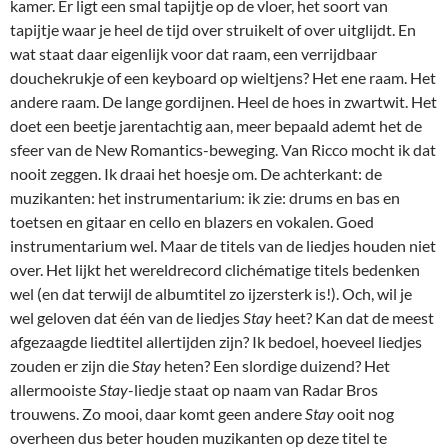
kamer. Er ligt een smal tapijtje op de vloer, het soort van
tapijtje waar je heel de tijd over struikelt of over uitglijdt. En
wat staat daar eigenlijk voor dat raam, een verrijdbaar
douchekrukje of een keyboard op wieltjens? Het ene raam. Het
andere raam. De lange gordijnen. Heel de hoes in zwartwit. Het
doet een beetje jarentachtig aan, meer bepaald ademt het de
sfeer van de New Romantics-beweging. Van Ricco mocht ik dat
nooit zeggen. Ik draai het hoesje om. De achterkant: de
muzikanten: het instrumentarium: ik zie: drums en bas en
toetsen en gitaar en cello en blazers en vokalen. Goed
instrumentarium wel. Maar de titels van de liedjes houden niet
over. Het lijkt het wereldrecord clichématige titels bedenken
wel (en dat terwijl de albumtitel zo ijzersterk is!). Och, wil je
wel geloven dat één van de liedjes
Stay
heet? Kan dat de meest
afgezaagde liedtitel allertijden zijn? Ik bedoel, hoeveel liedjes
zouden er zijn die
Stay
heten? Een slordige duizend? Het
allermooiste
Stay
-liedje staat op naam van Radar Bros
trouwens. Zo mooi, daar komt geen andere
Stay
ooit nog
overheen dus beter houden muzikanten op deze titel te