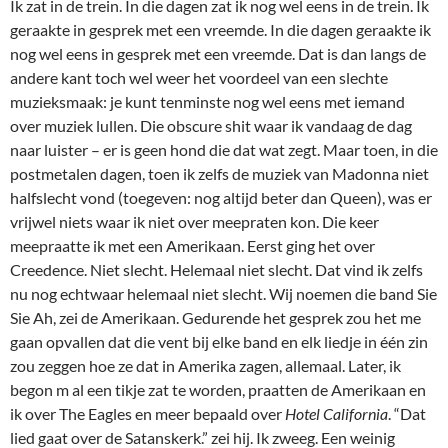
Ik zat in de trein. In die dagen zat ik nog wel eens in de trein. Ik
geraakte in gesprek met een vreemde. In die dagen geraakte ik
nog wel eens in gesprek met een vreemde. Dat is dan langs de
andere kant toch wel weer het voordeel van een slechte
muzieksmaak: je kunt tenminste nog wel eens met iemand
over muziek lullen. Die obscure shit waar ik vandaag de dag
naar luister – er is geen hond die dat wat zegt. Maar toen, in die
postmetalen dagen, toen ik zelfs de muziek van Madonna niet
halfslecht vond (toegeven: nog altijd beter dan Queen), was er
vrijwel niets waar ik niet over meepraten kon. Die keer
meepraatte ik met een Amerikaan. Eerst ging het over
Creedence. Niet slecht. Helemaal niet slecht. Dat vind ik zelfs
nu nog echtwaar helemaal niet slecht. Wij noemen die band Sie
Sie Ah, zei de Amerikaan. Gedurende het gesprek zou het me
gaan opvallen dat die vent bij elke band en elk liedje in één zin
zou zeggen hoe ze dat in Amerika zagen, allemaal. Later, ik
begon m al een tikje zat te worden, praatten de Amerikaan en
ik over The Eagles en meer bepaald over
Hotel California
. “Dat
lied gaat over de Satanskerk.” zei hij. Ik zweeg. Een weinig