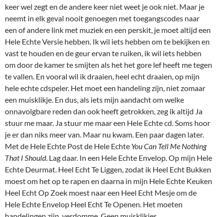
keer wel zegt en de andere keer niet weet je ook niet. Maar je
neemt in elk geval nooit genoegen met toegangscodes naar
een of andere link met muziek en een perskit, je moet altijd een
Hele Echte Versie hebben. Ik wil iets hebben om te bekijken en
vast te houden en de geur ervan te ruiken, ik wil iets hebben
om door de kamer te smijten als het het gore lef heeft me tegen
te vallen. En vooral wil ik draaien, heel echt draaien, op mijn
hele echte cdspeler. Het moet een handeling zijn, niet zomaar
een muisklikje. En dus, als iets mijn aandacht om welke
onnavolgbare reden dan ook heeft getrokken, zeg ik altijd Ja
stuur me maar. Ja stuur me maar een Hele Echte cd. Soms hoor
je er dan niks meer van. Maar nu kwam. Een paar dagen later.
Met de Hele Echte Post de Hele Echte
You Can Tell Me Nothing
That I Should
. Lag daar. In een Hele Echte Envelop. Op mijn Hele
Echte Deurmat. Heel Echt Te Liggen, zodat ik Heel Echt Bukken
moest om het op te rapen en daarna in mijn Hele Echte Keuken
Heel Echt Op Zoek moest naar een Heel Echt Mesje om de
Hele Echte Envelop Heel Echt Te Openen. Het moeten
handelingen zijn, verdomme. Geen muisklikjes.