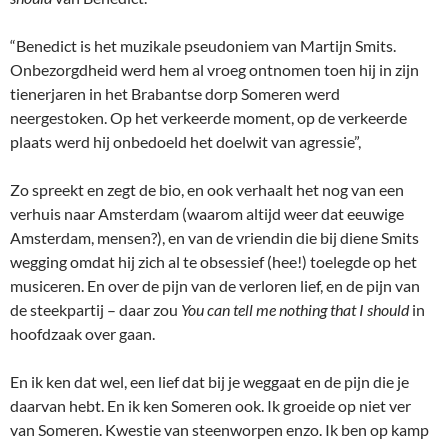
“Benedict is het muzikale pseudoniem van Martijn Smits.
Onbezorgdheid werd hem al vroeg ontnomen toen hij in zijn
tienerjaren in het Brabantse dorp Someren werd
neergestoken. Op het verkeerde moment, op de verkeerde
plaats werd hij onbedoeld het doelwit van agressie”,
Zo spreekt en zegt de bio, en ook verhaalt het nog van een
verhuis naar Amsterdam (waarom altijd weer dat eeuwige
Amsterdam, mensen?), en van de vriendin die bij diene Smits
wegging omdat hij zich al te obsessief (hee!) toelegde op het
musiceren. En over de pijn van de verloren lief, en de pijn van
de steekpartij – daar zou
You can tell me nothing that I should
in
hoofdzaak over gaan.
En ik ken dat wel, een lief dat bij je weggaat en de pijn die je
daarvan hebt. En ik ken Someren ook. Ik groeide op niet ver
van Someren. Kwestie van steenworpen enzo. Ik ben op kamp