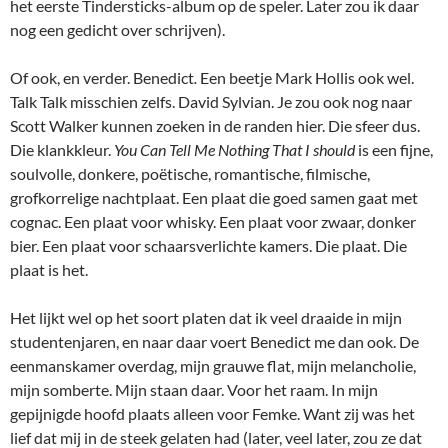
het eerste Tindersticks-album op de speler. Later zou ik daar
nog een gedicht over schrijven).
Of ook, en verder. Benedict
.
Een beetje Mark Hollis ook wel.
Talk Talk misschien zelfs. David Sylvian. Je zou ook nog naar
Scott Walker kunnen zoeken in de randen hier. Die sfeer dus.
Die klankkleur.
You Can Tell Me Nothing That I should
is een fijne,
soulvolle, donkere, poëtische, romantische, filmische,
grofkorrelige nachtplaat. Een plaat die goed samen gaat met
cognac. Een plaat voor whisky. Een plaat voor zwaar, donker
bier. Een plaat voor schaarsverlichte kamers. Die plaat. Die
plaat is het.
Het lijkt wel op het soort platen dat ik veel draaide in mijn
studentenjaren, en naar daar voert Benedict me dan ook. De
eenmanskamer overdag, mijn grauwe flat, mijn melancholie,
mijn somberte. Mijn staan daar. Voor het raam. In mijn
gepijnigde hoofd plaats alleen voor Femke. Want zij was het
lief dat mij in de steek gelaten had (later, veel later, zou ze dat