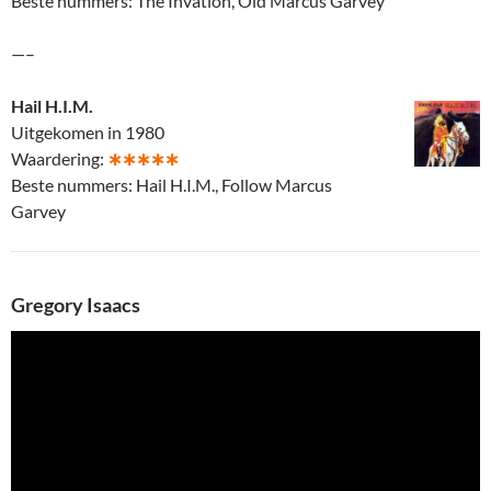
Beste nummers: The Invation, Old Marcus Garvey
—–
Hail H.I.M.
Uitgekomen in 1980
Waardering:
∗∗∗∗∗
Beste nummers: Hail H.I.M., Follow Marcus
Garvey
Gregory Isaacs