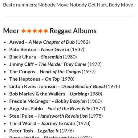
Beste nummers: Nobody Move Nobody Get Hurt, Body Move
Meer
∗∗∗∗∗
Reggae Albums
Aswad
–
A New Chapter of Dub
(1982)
Pato Benton
–
Never Give In
(1987)
Black Uhuru
–
Sinsemilla
(1980)
Jimmy Cliff
–
The Harder They Come
(1972)
The Congos
–
Heart of the Congos
(1977)
The Heptones
–
On Top
(1970)
Linton Kwesi Johnson
–
Dread Beat an’ Blood
(1978)
Bob Marley & the Wailers
–
Uprising
(1980)
Freddie McGregor
–
Bobby Bobylon
(1980)
Augustus Pablo
–
East of the River Nile
(1977)
Steel Pulse
–
Handsworth Revolution
(1978)
Third World
–
Journey to Addis
(1978)
Peter Tosh
–
Legalize It
(1976)
Bunny Wailer
–
Blackheart Man
(1976)