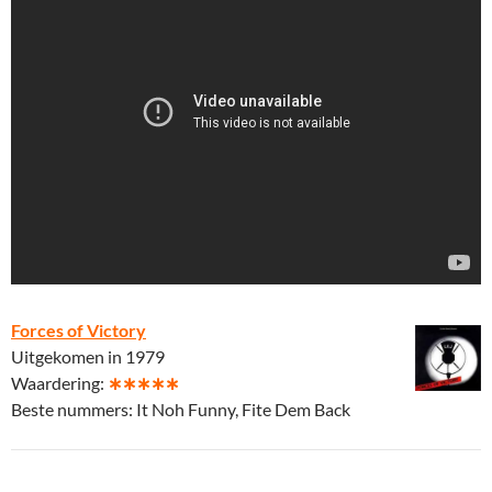
Forces of Victory
Uitgekomen in 1979
Waardering:
∗∗∗∗∗
Beste nummers: It Noh Funny, Fite Dem Back