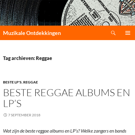
Zoeken
Muzikale Ontdekkingen
GA
PRIMAI
NAAR
MENU
DE
INHOUD
Tag archieven: Reggae
BESTE LP'S
,
REGGAE
BESTE REGGAE ALBUMS EN
LP’S
7 SEPTEMBER 2018
Wat zijn de beste reggae albums en LP’s? Welke zangers en bands