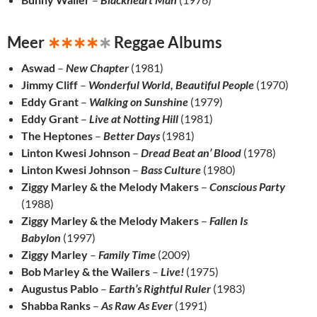
Meer
∗∗∗∗
∗
Reggae Albums
Aswad
–
New Chapter
(1981)
Jimmy Cliff
–
Wonderful World, Beautiful People
(1970)
Eddy Grant
–
Walking on Sunshine
(1979)
Eddy Grant
–
Live at Notting Hill
(1981)
The Heptones
–
Better Days
(1981)
Linton Kwesi Johnson
–
Dread Beat an’ Blood
(1978)
Linton Kwesi Johnson
–
Bass Culture
(1980)
Ziggy Marley & the Melody Makers
–
Conscious Party
(1988)
Ziggy Marley & the Melody Makers
–
Fallen Is
Babylon
(1997)
Ziggy Marley
–
Family Time
(2009)
Bob Marley & the Wailers
–
Live!
(1975)
Augustus Pablo
–
Earth’s Rightful Ruler
(1983)
Shabba Ranks
–
As Raw As Ever
(1991)